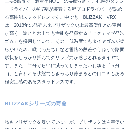
主要5都市で「装着率NO.1」の実績を誇り、札幌のタクシ
ードライバーの約7割が装着する程プロドライバーが認め
る高性能スタッドレスです。中でも「BLIZZAK VRX」
は、2013年の発売以来ブリザック史上最高傑作との評判
が高く、濡れた氷上でも性能を発揮する「アクティブ発泡
ゴム」を採用していて、その上低温度でもタイヤゴムが柔
らかいため、轍（わだち）など雪路の段差やうねりで路面
形状をしっかり掴んでグリップ力が感じとれるタイヤで
す。また、半分ぐらいに減ってしまったいわゆる「５分
山」と言われる状態でもきっちり停まるとの口コミもある
程安定感のあるスタッドレスです。
BLIZZAKシリーズの寿命
私もブリザックを履いていますが、ブリザックは４年使い